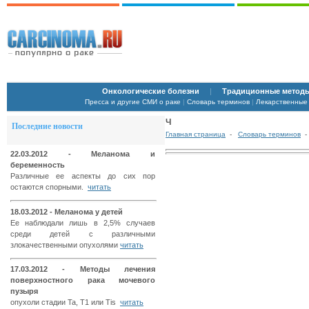
Онкологические болезни
|
Традиционные методы
Пресса и другие СМИ о раке
|
Словарь терминов
|
Лекарственные
Ч
Последние новости
Главная страница
-
Словарь терминов
-
22.03.2012 - Меланома и
беременность
Различные ее аспекты до сих пор
остаются спорными.
читать
18.03.2012 - Меланома у детей
Ее наблюдали лишь в 2,5% случаев
среди детей с различными
злокачественными опухолями
читать
17.03.2012 - Методы лечения
поверхностного рака мочевого
пузыря
опухоли стадии Ta, T1 или Tis
читать