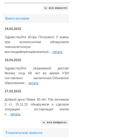
Консультации
19.04.2015
Здравствуйте Игорь Петрович! У мамы
при колоноскопии обнаружили
темноклеточную
высокодиференцированную...
читать
19.04.2015
Здравствуйте уважаемый доктор!
Моему отцу 68 лет во время УЗИ
поставлено заключение:Объемное
образование...
читать
27.03.2015
Добрый день! Маме 50 лет. Рак яичников
2 ст. 15.11.10 обнаружили и сделали
операцию - экстирпация матки
с...
читать
Тематические новости