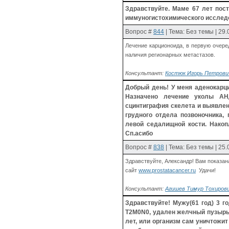
Здравствуйте. Маме 67 лет пост
иммуногистохимического исследова
Вопрос
#
844
| Тема: Без темы | 29
Лечение карционоида, в первую очере
наличия регионарных метастазов.
Консультант:
Костюк Игорь Петрович
Добрый день! У меня аденокарц
Назначено лечение уколы АН
сцинтиграфия скелета и выявле
грудного отдела позвоночника, 
левой седалищной кости. Накоп
Сп.асибо
Вопрос
#
838
| Тема: Без темы | 2
Здравствуйте, Александр! Вам показа
сайт
www.prostatacancer.ru
Удачи!
Консультант:
Агишев Тимур Тохирович
Здравствуйте! Мужу(61 год) 3 
Т2М0N0, удален желчный пузырь. 
лет, или организм сам уничтожит