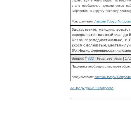
Здравствуйте Александра! Гистологич
этапе необходимо динамическое наб
Обратитесь к хирургу-онкологу Костюк
Консультант:
Агишев Тимур Тохирович
Здравствуйте, женщина возраст
определяется плотный очаг до 0
Слева парамедиастинально, в С
2х5см с волнистым, местами луч
б/о. Недифференцированный/мелк
Вопрос
#
833
| Тема: Без темы | 17
Пациентке необходимо поскорее обрати
Консультант:
Костюк Игорь Петрович
<< Предыдущие 10 вопросов