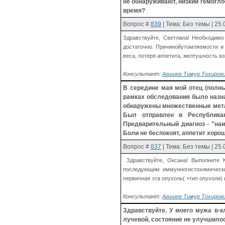
не обнаруживают, низкий гемогло
время?
Вопрос
#
839
| Тема: Без темы | 25
Здравствуйте, Светлана! Необходимо
достаточно. Причинойутомляемости и 
веса, потеря аппетита, желтушность кож
Консультант:
Агишев Тимур Тохирович
В середине мая мой отец (полны
рамках обследования было назн
обнаружены множественные метас
Был отправлен в Республикан
Предварительный диагноз - "наи
Боли не беспокоят, аппетит хорош
Вопрос
#
837
| Тема: Без темы | 25
Здравствуйте, Оксана! Выполните К
последующим иммунногистохимическим
первичная эта опухоль( +тип опухоли) 
Консультант:
Агишев Тимур Тохирович
Здравствуйте. У моего мужа в-
лучевой, состояние не улучшилос