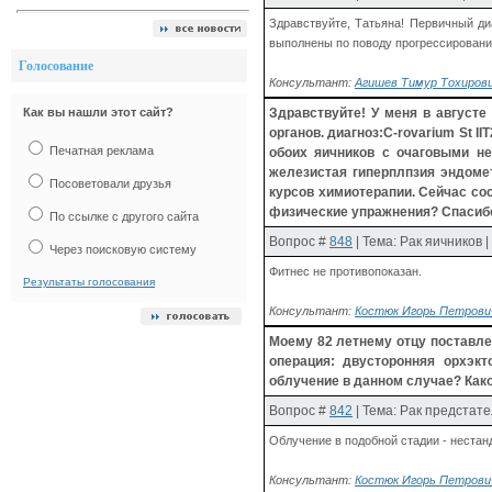
Здравствуйте, Татьяна! Первичный диа
выполнены по поводу прогрессирован
Голосование
Консультант:
Агишев Тимур Тохирович
Как вы нашли этот сайт?
Здравствуйте! У меня в август
органов. диагноз:C-rovarium St 
Печатная реклама
обоих яичников с очаговыми не
железистая гиперплпзия эндоме
Посоветовали друзья
курсов химиотерапии. Сейчас со
физические упражнения? Спасиб
По ссылке с другого сайта
Вопрос
#
848
| Тема: Рак яичников 
Через поисковую систему
Фитнес не противопоказан.
Результаты голосования
Консультант:
Костюк Игорь Петрович
Моему 82 летнему отцу поставлен
операция: двусторонняя орхэк
облучение в данном случае? Как
Вопрос
#
842
| Тема: Рак предстате
Облучение в подобной стадии - нестан
Консультант:
Костюк Игорь Петрович