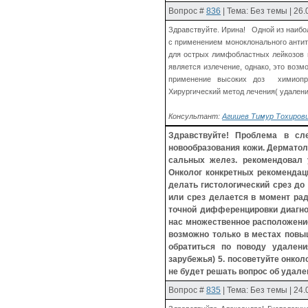
Вопрос
#
836
| Тема: Без темы | 26
Здравствуйте. Ирина! Одной из наиб
с применением моноклонального анти
для острых лимфобластных лейкозов 
является излечение, однако, это воз
применение высоких доз химиопреп
Хирургический метод лечения( удаление
Консультант:
Агишев Тимур Тохирович
Здравствуйте! Проблема в с
новообразования кожи. Дерматол
сальных желез. рекомендовал 
Онколог конкретных рекомендац
делать гистологический срез до
или срез делается в момент рад
точной дифференцировки диагноз
нас множественное расположение
возможно только в местах повыш
обратиться по поводу удалени
зарубежья) 5. посоветуйте онкол
не будет решать вопрос об удале
Вопрос
#
835
| Тема: Без темы | 24