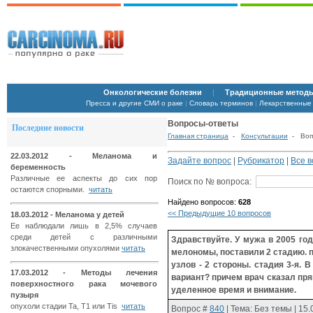
Онкологические болезни
|
Традиционные методы
Пресса и другие СМИ о раке
|
Словарь терминов
|
Лекарственные
Вопросы-ответы
Последние новости
Главная страница
-
Консультации
- Воп
22.03.2012 - Меланома и
Задайте вопрос
|
Рубрикатор
|
Все 
беременность
Различные ее аспекты до сих пор
Поиск по № вопроса:
остаются спорными.
читать
Найдено вопросов:
628
<< Предыдущие 10 вопросов
18.03.2012 - Меланома у детей
Ее наблюдали лишь в 2,5% случаев
среди детей с различными
Здравствуйте. У мужа в 2005 г
злокачественными опухолями
читать
мелономы, поставили 2 стадию. 
узлов - 2 стороны. стадия 3-я. 
17.03.2012 - Методы лечения
вариант? причем врач сказал прям
поверхностного рака мочевого
уделенное время и внимание.
пузыря
опухоли стадии Ta, T1 или Tis
читать
Вопрос
#
840
| Тема: Без темы | 15