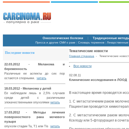
Онкологические болезни
|
Традиционные методы
Пресса и другие СМИ о раке
|
Словарь терминов
|
Лекарственные
Тематические новости
Последние новости
Главная страница
- Тематические новос
22.03.2012 - Меланома и
Все новости
беременность
Различные ее аспекты до сих пор
02.08.11
остаются спорными.
читать
Клинические исследования в ЛООД
18.03.2012 - Меланома у детей
В настоящее время проводятся исс
Ее наблюдали лишь в 2,5% случаев
среди детей с различными
1. С метастатичеким раком молочно
злокачественными опухолями
читать
Пациентам проводится химиотерапи
17.03.2012 - Методы лечения
2. С метастатическим раком моло
поверхностного рака мочевого
Кселоду или 5-фторурацил в сочет
пузыря
опухоли стадии Ta, T1 или Tis
читать