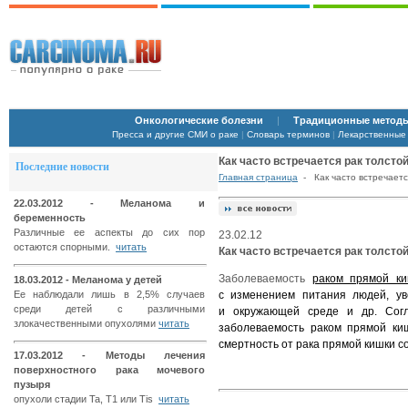
Онкологические болезни
|
Традиционные методы
Пресса и другие СМИ о раке
|
Словарь терминов
|
Лекарственные
Как часто встречается рак толстой
Последние новости
Главная страница
- Как часто встречаетс
22.03.2012 - Меланома и
беременность
Различные ее аспекты до сих пор
23.02.12
остаются спорными.
читать
Как часто встречается рак толстой
Заболеваемость
раком прямой ки
18.03.2012 - Меланома у детей
Ее наблюдали лишь в 2,5% случаев
с изменением питания людей, ув
среди детей с различными
и окружающей среде и др. Согл
злокачественными опухолями
читать
заболеваемость раком прямой киш
смертность от рака прямой кишки со
17.03.2012 - Методы лечения
поверхностного рака мочевого
пузыря
опухоли стадии Ta, T1 или Tis
читать