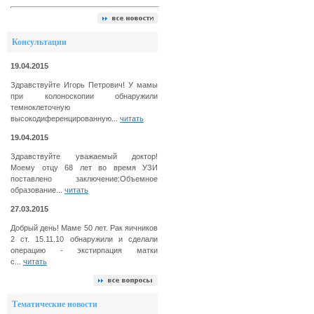
Консультации
19.04.2015
Здравствуйте Игорь Петрович! У мамы
при колоноскопии обнаружили
темноклеточную
высокодиференцированную...
читать
19.04.2015
Здравствуйте уважаемый доктор!
Моему отцу 68 лет во время УЗИ
поставлено заключение:Объемное
образование...
читать
27.03.2015
Добрый день! Маме 50 лет. Рак яичников
2 ст. 15.11.10 обнаружили и сделали
операцию - экстирпация матки
с...
читать
Тематические новости