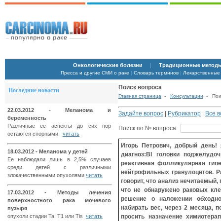
Онкологические болезни
|
Традиционные методы
Пресса и другие СМИ о раке
|
Словарь терминов
|
Лекарственные
Поиск вопроса
Последние новости
Главная страница
-
Консультации
- Поис
22.03.2012 - Меланома и
Задайте вопрос
|
Рубрикатор
|
Все 
беременность
Различные ее аспекты до сих пор
Поиск по № вопроса:
остаются спорными.
читать
Игорь Петрович, добрый день!
18.03.2012 - Меланома у детей
диагноз:BI головки поджелудоч
Ее наблюдали лишь в 2,5% случаев
реактивная фолликулярная гипе
среди детей с различными
нейтрофильных гранулоцитов. Ра
злокачественными опухолями
читать
говорит, что анализ нечитаемый, 
что не обнаружено раковых кле
17.03.2012 - Методы лечения
решение о наложении обходно
поверхностного рака мочевого
набирать вес, через 2 месяца, п
пузыря
опухоли стадии Ta, T1 или Tis
читать
просить назначение химиотера