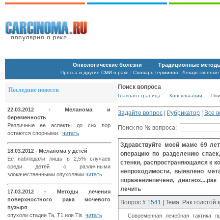
Онкологические болезни
|
Традиционные методы
Пресса и другие СМИ о раке
|
Словарь терминов
|
Лекарственные
Поиск вопроса
Последние новости
Главная страница
-
Консультации
- Поис
22.03.2012 - Меланома и
Задайте вопрос
|
Рубрикатор
|
Все 
беременность
Различные ее аспекты до сих пор
Поиск по № вопроса:
остаются спорными.
читать
Здравствуйте моей маме 69 лет
18.03.2012 - Меланома у детей
операцию по разделению спаек
Ее наблюдали лишь в 2,5% случаев
стенки, распространяющаяся к 
среди детей с различными
непроходимости, выявлено мет
злокачественными опухолями
читать
поражениепечени, диагноз....р
лечить
17.03.2012 - Методы лечения
поверхностного рака мочевого
Вопрос
#
1541
| Тема: Рак толстой 
пузыря
опухоли стадии Ta, T1 или Tis
читать
Современная лечебная тактика 