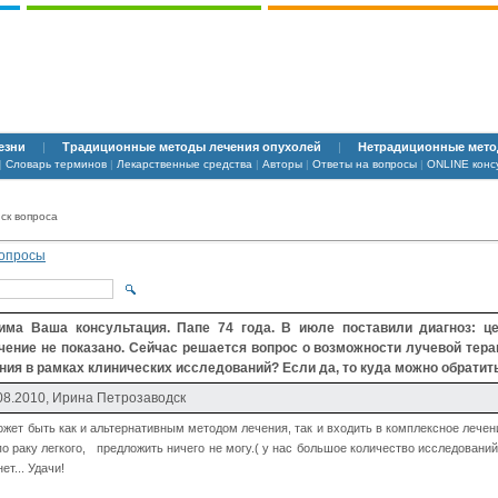
езни
|
Традиционные методы лечения опухолей
|
Нетрадиционные мето
|
Словарь терминов
|
Лекарственные средства
|
Авторы
|
Ответы на вопросы
|
ONLINE конс
к вопроса
вопросы
ма Ваша консультация. Папе 74 года. В июле поставили диагноз: це
чение не показано. Сейчас решается вопрос о возможности лучевой тера
ния в рамках клинических исследований? Если да, то куда можно обратит
.08.2010, Ирина Петрозаводск
жет быть как и альтернативным методом лечения, так и входить в комплексное лечен
 раку легкого, предложить ничего не могу.( у нас большое количество исследовани
ет... Удачи!