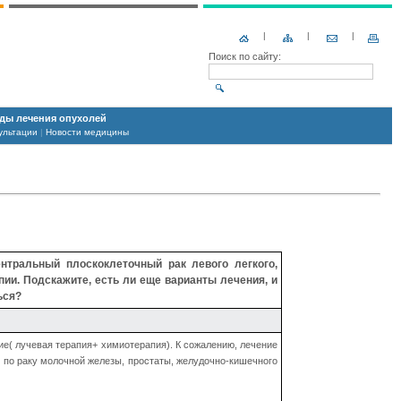
|
|
|
Поиск по сайту:
ды лечения опухолей
ультации
|
Новости медицины
нтральный плоскоклеточный рак левого легкого,
пии. Подскажите, есть ли еще варианты лечения, и
ься?
ие( лучевая терапия+ химиотерапия). К сожалению, лечение
й по раку молочной железы, простаты, желудочно-кишечного