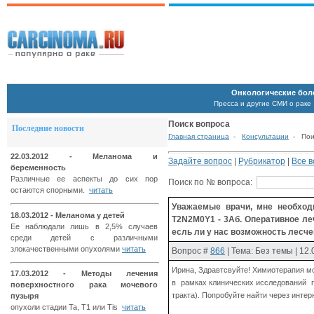
Онкологические бол
Пресса и другие СМИ о раке
Поиск вопроса
Последние новости
Главная страница
-
Консультации
- Поис
22.03.2012 - Меланома и
Задайте вопрос
|
Рубрикатор
|
Все 
беременность
Различные ее аспекты до сих пор
Поиск по № вопроса:
остаются спорными.
читать
Уважаемые врачи, мне необходи
18.03.2012 - Меланома у детей
T2N2M0Y1 - 3Aб. Оперативное ле
Ее наблюдали лишь в 2,5% случаев
есль ли у нас возможность лесче
среди детей с различными
злокачественными опухолями
читать
Вопрос
#
866
| Тема: Без темы | 12
Ирина, Здравтсвуйте! Химиотерапия мо
17.03.2012 - Методы лечения
в рамках клинических исследований по
поверхностного рака мочевого
тракта). Попробуйте найти через интерн
пузыря
опухоли стадии Ta, T1 или Tis
читать