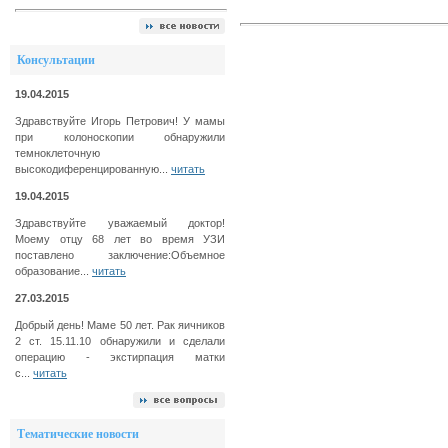
Консультации
19.04.2015
Здравствуйте Игорь Петрович! У мамы
при колоноскопии обнаружили
темноклеточную
высокодиференцированную...
читать
19.04.2015
Здравствуйте уважаемый доктор!
Моему отцу 68 лет во время УЗИ
поставлено заключение:Объемное
образование...
читать
27.03.2015
Добрый день! Маме 50 лет. Рак яичников
2 ст. 15.11.10 обнаружили и сделали
операцию - экстирпация матки
с...
читать
Тематические новости