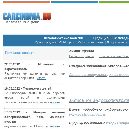
Онкологические болезни
|
Традиционные методы
Пресса и другие СМИ о раке
|
Словарь терминов
|
Лекарственные
Химиотерапия
Последние новости
Главная страница
-
Онкологические бол
22.03.2012 - Меланома и
Специализированная онкологич
беременность
Различные ее аспекты до сих пор
Запись на консультацию по тел
остаются спорными.
читать
18.03.2012 - Меланома у детей
Ее наблюдали лишь в 2,5% случаев
среди детей с различными
ЗАПИСЬ НА ЭНДОСКОПИЧЕСКО
злокачественными опухолями
читать
Более подробную информаци
17.03.2012 - Методы лечения
www.gastriccancer.ru
поверхностного рака мочевого
пузыря
Рубрику подготовил
Игорь Петро
опухоли стадии Ta, T1 или Tis
читать